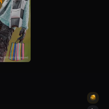
택
fer All Rights Reserved