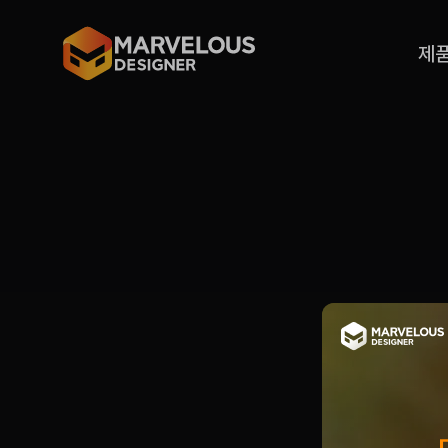
Please
note:
This
website
제
includes
an
accessibility
system.
Press
Control-
F11
to
1
2
3
뉴스 & 이벤트
adjust
the
website
to
people
with
visual
disabilities
who
are
using
a
screen
reader;
Press
Control-
F10
to
open
an
accessibility
menu.